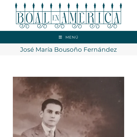
MENÚ
José María Bousoño Fernández