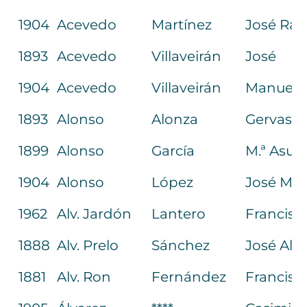
1904
Acevedo
Martínez
José Ra
1893
Acevedo
Villaveirán
José
1904
Acevedo
Villaveirán
Manuel
1893
Alonso
Alonza
Gervasio
1899
Alonso
García
M.ª Asun
1904
Alonso
López
José M.ª
1962
Alv. Jardón
Lantero
Francisc
1888
Alv. Prelo
Sánchez
José Alo
1881
Alv. Ron
Fernández
Francisc