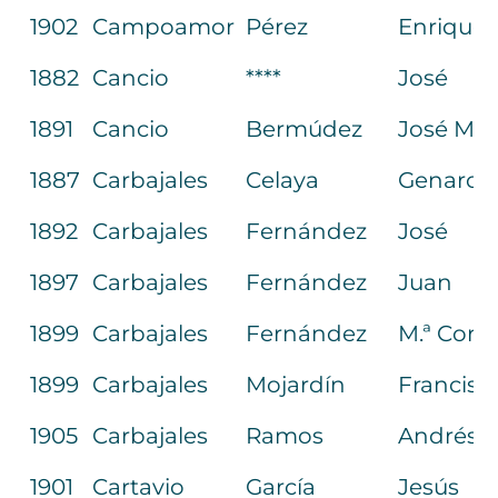
1902
Campoamor
Pérez
Enriquet
1882
Cancio
****
José
1891
Cancio
Bermúdez
José M.ª
1887
Carbajales
Celaya
Genaro
1892
Carbajales
Fernández
José
1897
Carbajales
Fernández
Juan
1899
Carbajales
Fernández
M.ª Cora
1899
Carbajales
Mojardín
Francisc
1905
Carbajales
Ramos
Andrés A
1901
Cartavio
García
Jesús