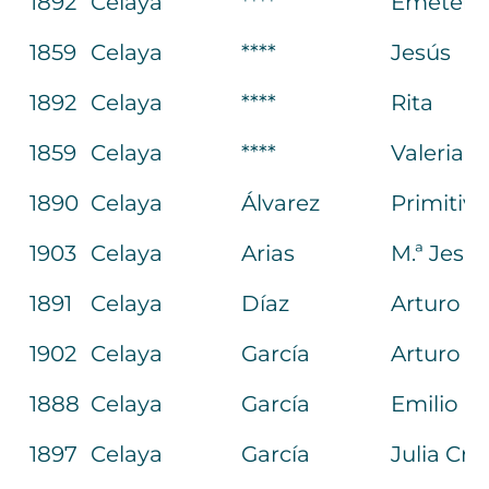
1892
Celaya
****
Emeteri
1859
Celaya
****
Jesús
1892
Celaya
****
Rita
1859
Celaya
****
Valerian
1890
Celaya
Álvarez
Primitivo
1903
Celaya
Arias
M.ª Jesú
1891
Celaya
Díaz
Arturo
1902
Celaya
García
Arturo
1888
Celaya
García
Emilio
1897
Celaya
García
Julia Cri