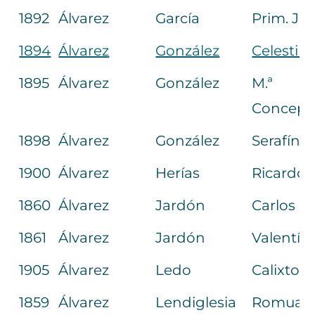
1892
Álvarez
García
Prim. Jo
1894
Álvarez
González
Celestin
1895
Álvarez
González
M.ª
Concepc
1898
Álvarez
González
Serafín
1900
Álvarez
Herías
Ricardo
1860
Álvarez
Jardón
Carlos
1861
Álvarez
Jardón
Valentín
1905
Álvarez
Ledo
Calixto 
1859
Álvarez
Lendiglesia
Romual