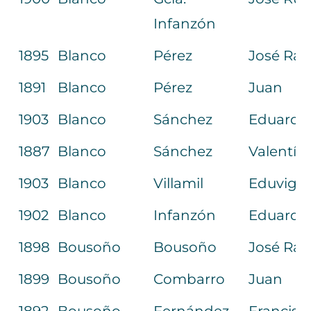
Infanzón
1895
Blanco
Pérez
José Ra
1891
Blanco
Pérez
Juan
1903
Blanco
Sánchez
Eduardo
1887
Blanco
Sánchez
Valentín
1903
Blanco
Villamil
Eduvigis
1902
Blanco
Infanzón
Eduardo 
1898
Bousoño
Bousoño
José Ra
1899
Bousoño
Combarro
Juan