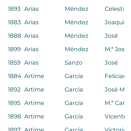
1893
Arias
Méndez
Celestin
1883
Arias
Méndez
Joaquin
1888
Arias
Méndez
José
1899
Arias
Méndez
M.ª Josef
1859
Arias
Sanzo
José
1884
Artime
García
Felician
1892
Artime
García
José M.ª
1895
Artime
García
M.ª Car
1898
Artime
García
Vicente
1897
Artime
García
Victoria