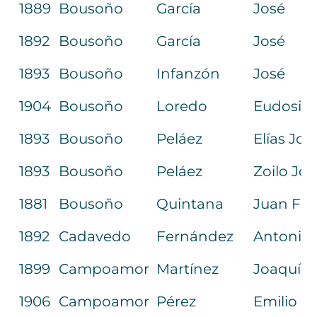
1889
Bousoño
García
José
1892
Bousoño
García
José
1893
Bousoño
Infanzón
José
1904
Bousoño
Loredo
Eudosia
1893
Bousoño
Peláez
Elías Jos
1893
Bousoño
Peláez
Zoilo Jos
1881
Bousoño
Quintana
Juan Fco
1892
Cadavedo
Fernández
Antonio 
1899
Campoamor
Martínez
Joaquín
1906
Campoamor
Pérez
Emilio