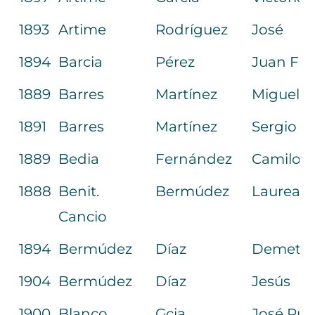
1893
Artime
Rodríguez
José
1894
Barcia
Pérez
Juan Fco
1889
Barres
Martínez
Miguel A
1891
Barres
Martínez
Sergio
1889
Bedia
Fernández
Camilo
1888
Benit.
Bermúdez
Laurean
Cancio
1894
Bermúdez
Díaz
Demetri
1904
Bermúdez
Díaz
Jesús
1900
Blanco
Gcia.
José Rup