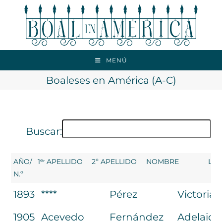
Ir
al
contenido
MENÚ
Boaleses en América (A-C)
Buscar:
AÑO/
1ᵉʳ APELLIDO
2º APELLIDO
NOMBRE
LU
N.º
AÑO/
1ᵉʳ APELLIDO
2º APELLIDO
NOMBRE
1893
****
Pérez
Victoria
N.º
1905
Acevedo
Fernández
Adelaida