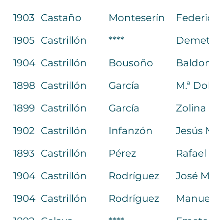
1903
Castaño
Monteserín
Federico
1905
Castrillón
****
Demetri
1904
Castrillón
Bousoño
Baldome
1898
Castrillón
García
M.ª Dolo
1899
Castrillón
García
Zolina
1902
Castrillón
Infanzón
Jesús M.
1893
Castrillón
Pérez
Rafael
1904
Castrillón
Rodríguez
José M.ª
1904
Castrillón
Rodríguez
Manuel