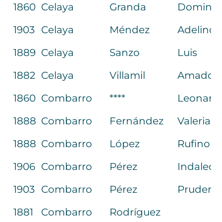
1860
Celaya
Granda
Doming
1903
Celaya
Méndez
Adelino
1889
Celaya
Sanzo
Luis
1882
Celaya
Villamil
Amador
1860
Combarro
****
Leonard
1888
Combarro
Fernández
Valerian
1888
Combarro
López
Rufino
1906
Combarro
Pérez
Indaleci
1903
Combarro
Pérez
Prudenc
1881
Combarro
Rodríguez