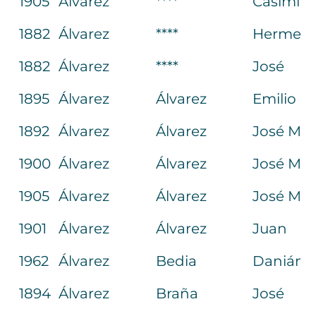
1905
Álvarez
****
Casimira
1882
Álvarez
****
Hermene
1882
Álvarez
****
José
1895
Álvarez
Álvarez
Emilio
1892
Álvarez
Álvarez
José M.ª
1900
Álvarez
Álvarez
José M.ª
1905
Álvarez
Álvarez
José Ma
1901
Álvarez
Álvarez
Juan
1962
Álvarez
Bedia
Danián
1894
Álvarez
Braña
José