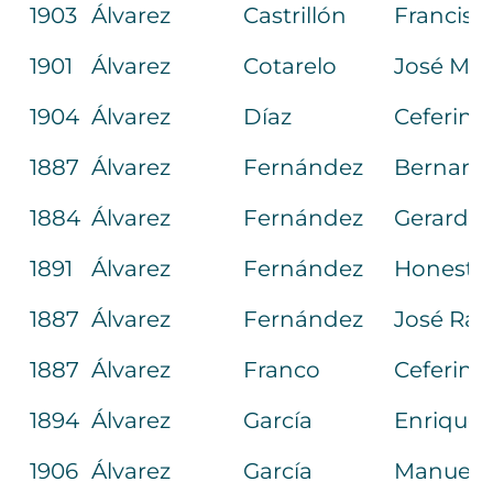
1903
Álvarez
Castrillón
Francisc
1901
Álvarez
Cotarelo
José M.ª
1904
Álvarez
Díaz
Ceferino
1887
Álvarez
Fernández
Bernard
1884
Álvarez
Fernández
Gerardo
1891
Álvarez
Fernández
Honesto 
1887
Álvarez
Fernández
José Ra
1887
Álvarez
Franco
Ceferino
1894
Álvarez
García
Enrique
1906
Álvarez
García
Manuel