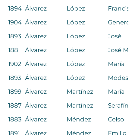
1894
Álvarez
López
Francisc
1904
Álvarez
López
Generos
1893
Álvarez
López
José
188
Álvarez
López
José M.ª
1902
Álvarez
López
María
1893
Álvarez
López
Modesto
1899
Álvarez
Martínez
María
1887
Álvarez
Martínez
Serafín
1883
Álvarez
Méndez
Celso
1891
Álvarez
Méndez
Emilio