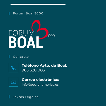
Forum Boal 3000:
Contacto:
Teléfono Ayto. de Boal:
985 620 003
Correo electrónico:
Se
info@boalenamerica.es
abre
en
Textos Legales:
tu
aplicación