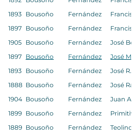
1892
Bousoño
Fernández
Francisc
1893
Bousoño
Fernández
Francisc
1897
Bousoño
Fernández
Francisc
1905
Bousoño
Fernández
José Ben
1897
Bousoño
Fernández
José M.ª
1893
Bousoño
Fernández
José R.
1888
Bousoño
Fernández
José Ra
1904
Bousoño
Fernández
Juan An
1899
Bousoño
Fernández
Primitiv
1889
Bousoño
Fernández
Teolindo