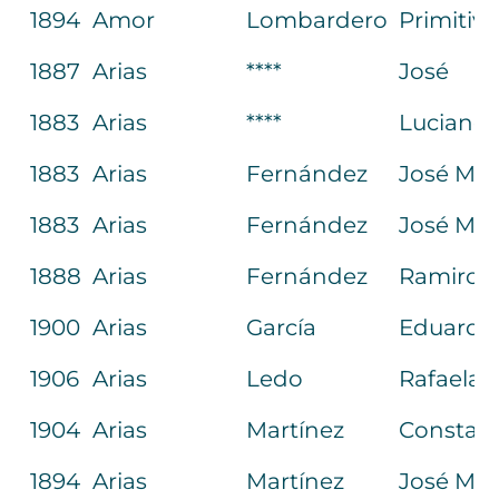
1894
Amor
Lombardero
Primitiv
1887
Arias
****
José
1883
Arias
****
Luciano
1883
Arias
Fernández
José M.ª
1883
Arias
Fernández
José M.ª
1888
Arias
Fernández
Ramiro
1900
Arias
García
Eduardo
1906
Arias
Ledo
Rafaela
1904
Arias
Martínez
Constan
1894
Arias
Martínez
José M.ª