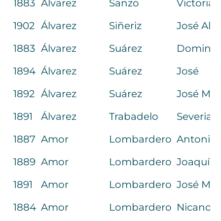
1883
Álvarez
Sanzo
Victoria
1902
Álvarez
Siñeriz
José Alej
1883
Álvarez
Suárez
Doming
1894
Álvarez
Suárez
José
1892
Álvarez
Suárez
José M.ª
1891
Álvarez
Trabadelo
Severian
1887
Amor
Lombardero
Antonio 
1889
Amor
Lombardero
Joaquín 
1891
Amor
Lombardero
José M.ª
1884
Amor
Lombardero
Nicanor